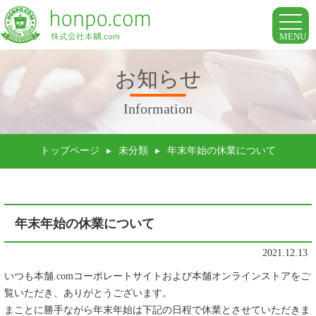
toggle
naviga
MENU
お知らせ
Information
トップページ
▸
未分類
▸
年末年始の休業について
年末年始の休業について
2021.12.13
いつも本舗.comコーポレートサイトおよび本舗オンラインストアをご
覧いただき、ありがとうございます。
まことに勝手ながら年末年始は下記の日程で休業とさせていただきま